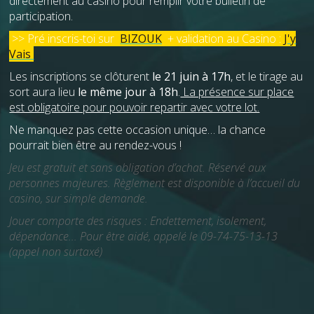
directement au casino pour remplir votre bulletin de
participation.
>> Pré inscris-toi sur
BIZOUK
+ validation au Casino :
J'y
Vais
Les inscriptions se clôturent
le 21 juin à 17h
, et le tirage au
sort aura lieu
le même jour à 18h
.
La présence sur place
est obligatoire pour pouvoir repartir avec votre lot.
Ne manquez pas cette occasion unique… la chance
pourrait bien être au rendez-vous !
Jeu est gratuit et sans obligation d’achat. Réservé aux
personnes majeures. Règlement est disponible à l’accueil du
casino, sur simple demande.
Jouer comporte des risques : Endettement, isolement,
dépendance... Pour être aidé, appelé le 09-74-75-13-13
(appel non surtaxé)