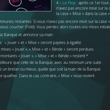
4 –
Le Flop
: après ce 1er tour
n’avez pas encore misé sur la 
la case « Mise » dans la case 
mmunes restantes. Si vous n’avez pas encore misé sur la case « J
vous coucher (Fold). Vous perdez alors toutes vos mises initiale
 la Banque et annonce sa main :
 : « Jouer » et « Mise » seront payées à égalité.
mises « Jouer », « Mise » et « Blinde » seront perdues.
 montants « Jouer », « Mise » et « Blinde » restent.*
eilleure que celle de la Banque, avec au minimum une suite.
 un brelan ou mieux, quelle que soit la main de la Banque.
qualifier. Dans le cas contraire, « Mise » vous revient.