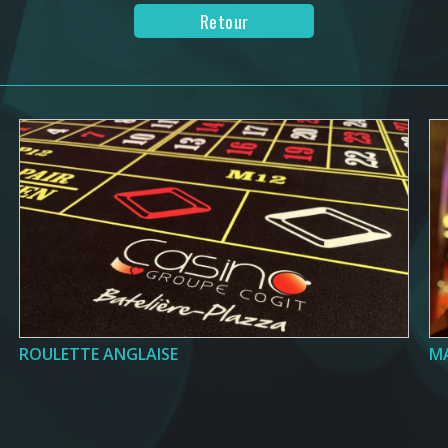
Retour
ROULETTE ANGLAISE
MA