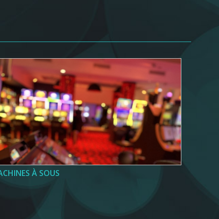
CHINES À SOUS